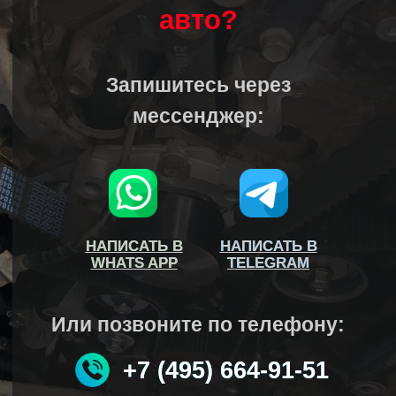
авто?
Запишитесь через
мессенджер:
НАПИСАТЬ В
НАПИСАТЬ В
НАПИСАТЬ В
НАПИСАТЬ В
WHATS APP
WHATS APP
TELEGRAM
TELEGRAM
Или позвоните по телефону:
+7 (495) 664-91-51
+7 (495) 664-91-51