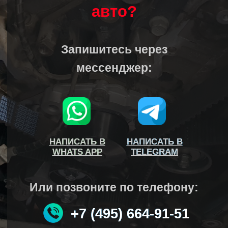
авто?
Запишитесь через
мессенджер:
НАПИСАТЬ В
НАПИСАТЬ В
НАПИСАТЬ В
НАПИСАТЬ В
WHATS APP
WHATS APP
TELEGRAM
TELEGRAM
Или позвоните по телефону:
+7 (495) 664-91-51
+7 (495) 664-91-51