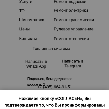
Услуги
Ремонт подвески
Ремонт электрики
ТО
Шиномонтаж
Ремонт трансмиссии
Цены
Рулевое управление
Контакты
Ремонт отопления
Топливная система
Написать в
Написать в
Telegram
Whats App
Подольск, Домодедовское
шоссе д. 2
+7 (495) 664-91-51
ideal221@mail.ru
Нажимая кнопку «СОГЛАСЕН», Вы
подтверждаете то, что Вы проинформированы
© 2025 Идеальный автомобиль.
Все права защищены