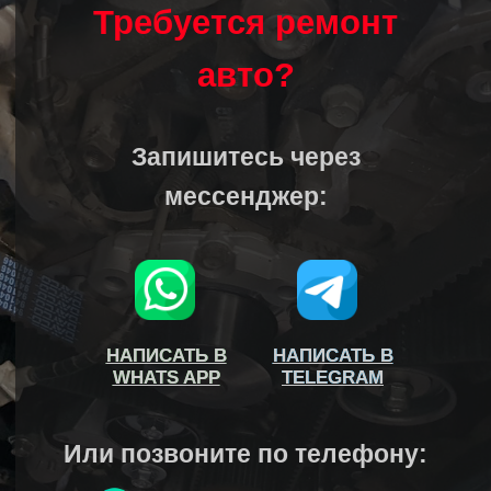
Требуется ремонт
авто?
Запишитесь через
мессенджер:
НАПИСАТЬ В
НАПИСАТЬ В
НАПИСАТЬ В
НАПИСАТЬ В
WHATS APP
WHATS APP
TELEGRAM
TELEGRAM
Или позвоните по телефону: