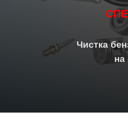
СП
Чистка бе
на