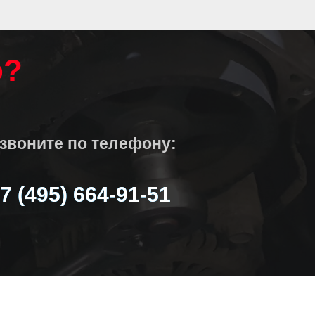
о?
звоните по телефону:
7 (495) 664-91-51
7 (495) 664-91-51