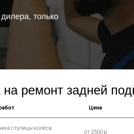
 дилера, только
 на ремонт задней под
работ
Цена
ика ступицы колеса
от 2500 р