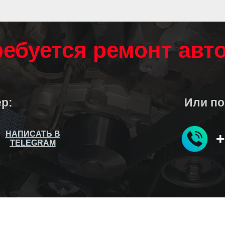
ребуется ремонт авт
р:
Или по
НАПИСАТЬ В
НАПИСАТЬ В
+
+
TELEGRAM
TELEGRAM