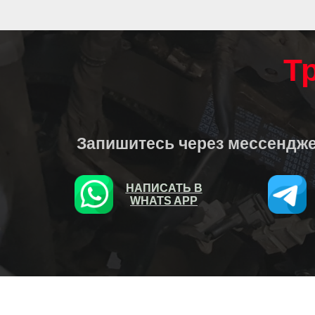
Т
Запишитесь через мессендже
НАПИСАТЬ В
НАПИСАТЬ В
WHATS APP
WHATS APP